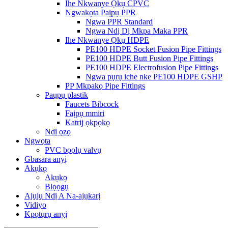
Ihe Nkwanye Ọkụ CPVC
Ngwakọta Paịpụ PPR
Ngwa PPR Standard
Ngwa Ndị Dị Mkpa Maka PPR
Ihe Nkwanye Ọkụ HDPE
PE100 HDPE Socket Fusion Pipe Fittings
PE100 HDPE Butt Fusion Pipe Fittings
PE100 HDPE Electrofusion Pipe Fittings
Ngwa pụrụ iche nke PE100 HDPE GSHP
PP Mkpakọ Pipe Fittings
Paụpụ plastik
Faucets Bibcock
Faịpụ mmiri
Katrij ọkpọkọ
Ndị ọzọ
Ngwọta
PVC bọọlụ valvụ
Gbasara anyị
Akụkọ
Akụkọ
Blọọgụ
Ajụjụ Ndị A Na-ajụkarị
Vidiyo
Kpọtụrụ anyị