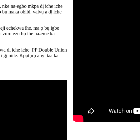
, nke na-egbo mkpa dị iche iche
bụ maka obibi, valvụ a dị iche
a-eji echekwa ihe, ma ọ bụ igbe
a zuru ezu bụ ihe na-eme ka
gwa dị iche iche, PP Double Union
gị niile. Kpọtụrụ anyị taa ka