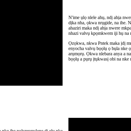
N'ime ụlọ nlele ahụ, ndị ahịa nwe
dịka nha, ọkwa nrụgide, na ihe.
ahaziri maka ndị ahịa nwere mkpa 
nhazi valvụ kpọmkwem iji hụ na 
Ọzọkwa, nkwa Pntek maka ịdị mma 
enyocha valvụ bọọlụ ọ bụla nke ọ
arụmọrụ. Ọkwa nlebara anya a na
bọọlụ a pụrụ ịtụkwasị obi na nke 
 nke ihe polypropylene dị elu nke