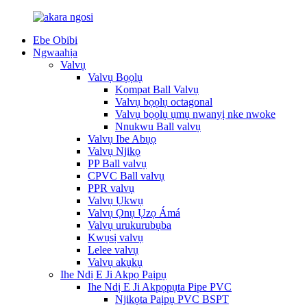
Ebe Obibi
Ngwaahịa
Valvụ
Valvụ Bọọlụ
Kọmpat Ball Valvụ
Valvụ bọọlụ octagonal
Valvụ bọọlụ ụmụ nwanyị nke nwoke
Nnukwu Ball valvụ
Valvụ Ibe Abụọ
Valvụ Njikọ
PP Ball valvụ
CPVC Ball valvụ
PPR valvụ
Valvụ Ụkwụ
Valvụ Ọnụ Ụzọ Ámá
Valvụ urukurubụba
Kwụsị valvụ
Lelee valvụ
Valvụ akụkụ
Ihe Ndị E Ji Akpọ Paịpụ
Ihe Ndị E Ji Akpọpụta Pipe PVC
Njikọta Paịpụ PVC BSPT