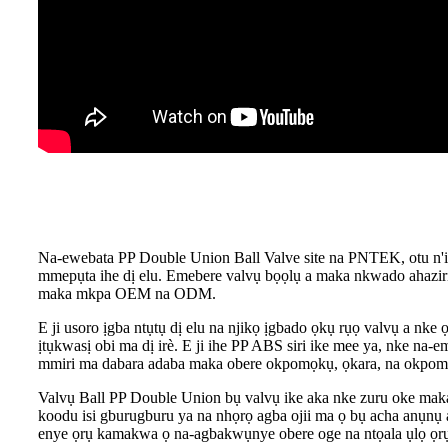
Na-ewebata PP Double Union Ball Valve site na PNTEK, otu n'i
mmepụta ihe dị elu. Emebere valvụ bọọlụ a maka nkwado ahaziri
maka mkpa OEM na ODM.
E ji usoro ịgba ntụtụ dị elu na njikọ ịgbado ọkụ rụọ valvụ a nke
ịtụkwasị obi ma dị irè. E ji ihe PP ABS siri ike mee ya, nke na-
mmiri ma dabara adaba maka obere okpomọkụ, ọkara, na okpomọ
Valvụ Ball PP Double Union bụ valvụ ike aka nke zuru oke mak
koodu isi gburugburu ya na nhọrọ agba ojii ma ọ bụ acha anụnụ 
enye ọrụ kamakwa ọ na-agbakwụnye obere oge na ntọala ụlọ ọrụ