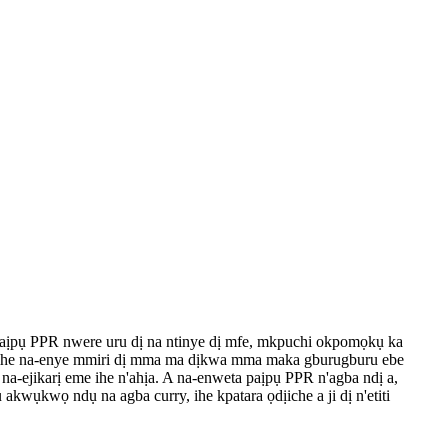
 paịpụ PPR nwere uru dị na ntinye dị mfe, mkpuchi okpomọkụ ka
 ihe na-enye mmiri dị mma ma dịkwa mma maka gburugburu ebe
na-ejikarị eme ihe n'ahịa. A na-enweta paịpụ PPR n'agba ndị a,
kwụkwọ ndụ na agba curry, ihe kpatara ọdịiche a ji dị n'etiti