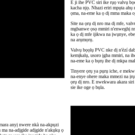
E ji ihe PVC siri ike rụọ valvụ 
kacha njọ. Nhazi eriri mpụta ahụ 
ọma, na-eme ka ọ dị mma maka oji
Site na ọrụ dị nro ma dị mfe, va
mgbanwe ọsọ mmiri n'enweghị nso
ka ọ dị mfe ijikwa na ịwụnye, eb
na arụmọrụ.
Valvụ bọọlụ PVC nke dị n'èzí dab
kemịkalụ, usoro ịgba mmiri, na ih
na-eme ka ọ bụrụ ihe dị mkpa mak
Tinyere ọrụ ya pụrụ iche, e mekwa
na-enye ohere maka mmezi na ịrụ
ọrụ dị nro. E nwekwara akara sir
sie ike oge ọ bụla.
hamara anyị nwere nkà na-akpụzi
tu ma na-adịgide adịgide n'akụkụ ọ