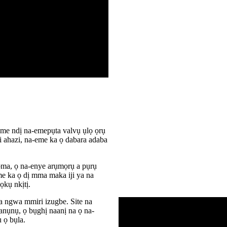
me ndị na-emepụta valvụ ụlọ ọrụ
 ahazi, na-eme ka ọ dabara adaba
 ọma, ọ na-enye arụmọrụ a pụrụ
eme ka ọ dị mma maka iji ya na
kụ nkịtị.
a ngwa mmiri izugbe. Site na
anụnụ, ọ bụghị naanị na ọ na-
 ọ bụla.