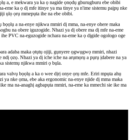
bọọlụ a, e mekwara ya ka ọ nagide ọnọdụ gburugburu ebe obibi
na-eme ka ọ dị mfe itinye ya ma tinye ya n'ime sistemu paịpụ nke
ji ụlọ ọrụ mmepụta ihe na ebe obibi.
lvụ bọọlụ a na-enye njikwa mmiri dị mma, na-enye ohere maka
gbu na obere iguzogide. Nhazi ya dị obere ma dị mfe na-eme
e ihe PVC na-eguzogide nchara na-eme ka ọ dịgide ogologo oge
ara adaba maka ọtụtụ ojiji, gụnyere ọgwụgwọ mmiri, nhazi
e ndị ọzọ. Nhazi ya dị iche iche na arụmọrụ a pụrụ ịdabere na ya
a sistemụ njikwa mmiri ọ bụla.
ra valvụ bọọlụ a ka o wee dịrị onye ọrụ mfe. Eriri mpụta ahụ
zi ya nke ọma, ebe aka ergonomic na-enye njide dị mma maka
i ike ma na-anaghị agbapụta mmiri, na-eme ka mmechi sie ike ma