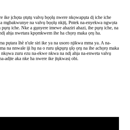
re ike ịchọta ọtụtụ valvụ bọọlụ nwere nkọwapụta dị iche iche
 Na mgbakwunye na valvụ bọọlụ nkịtị, Pntek na-enyekwa ngwọta
pụrụ iche. Nke a gụnyere imewe ahaziri ahazi, ihe pụrụ iche, na
ndị ahịa nwetara kpọmkwem ihe ha chọrọ maka ọrụ ha.
pụtara ìhè n'ule siri ike ya na usoro njikwa mma ya. A na-
ma na nnwale iji hụ na o ruru ụkpụrụ ụlọ ọrụ na ihe achọrọ maka
 nkọwa zuru ezu na-ekwe nkwa na ndị ahịa na-enweta valvụ
na-adịte aka nke ha nwere ike ịtụkwasị obi.