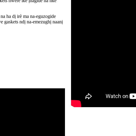
kets nwere ike ịnagide ha nke
 na ha dị irè ma na-eguzogide
e gaskets ndị na-emezughị naanị