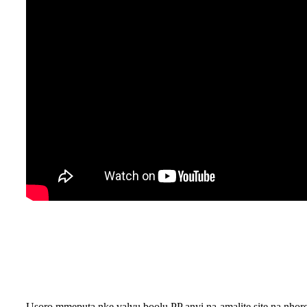
Usoro mmepụta nke valvụ bọọlụ PP anyị na-amalite site na nhọrọ