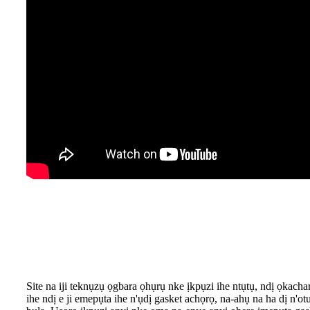
Site na iji teknụzụ ọgbara ọhụrụ nke ịkpụzi ihe ntụtụ, ndị ọkac
ihe ndị e ji emepụta ihe n'ụdị gasket achọrọ, na-ahụ na ha dị n'o