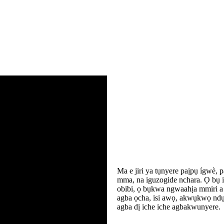
Ma e jiri ya tụnyere paịpụ ígwè,
mma, na iguzogide nchara. Ọ bụ
obibi, ọ bụkwa ngwaahịa mmiri a 
agba ọcha, isi awọ, akwụkwọ ndụ a
agba dị iche iche agbakwunyere.