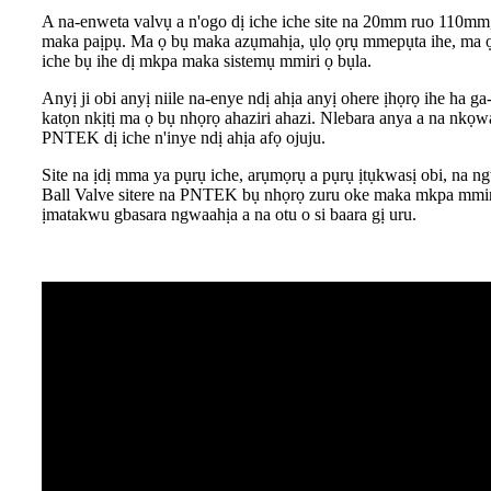
A na-enweta valvụ a n'ogo dị iche iche site na 20mm ruo 110mm
maka paịpụ. Ma ọ bụ maka azụmahịa, ụlọ ọrụ mmepụta ihe, ma ọ 
iche bụ ihe dị mkpa maka sistemụ mmiri ọ bụla.
Anyị ji obi anyị niile na-enye ndị ahịa anyị ohere ịhọrọ ihe ha g
katọn nkịtị ma ọ bụ nhọrọ ahaziri ahazi. Nlebara anya a na nkọw
PNTEK dị iche n'inye ndị ahịa afọ ojuju.
Site na ịdị mma ya pụrụ iche, arụmọrụ a pụrụ ịtụkwasị obi, na n
Ball Valve sitere na PNTEK bụ nhọrọ zuru oke maka mkpa mmiri 
ịmatakwu gbasara ngwaahịa a na otu o si baara gị uru.