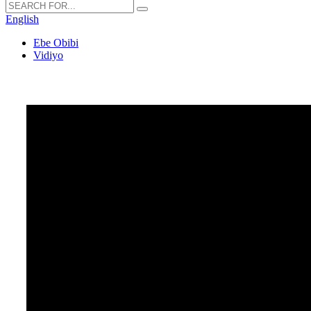
English
Ebe Obibi
Vidiyo