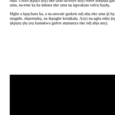
bụla. Usoro ịkpụzi anyị nke ọma na-enye anyị ohere ịmepụta gas
ọma, na-eme ka ha dabara nke ọma na ngwakọta valvụ bọọlụ.
Mgbe a kpụchara ha, a na-anwale gaskets ndị ahụ nke ọma iji hụ
nrụgide, okpomọkụ, na ikpughe kemịkalụ. Anyị na-agba mbọ ịny
ụkpụrụ ụlọ ọrụ kamakwa gafere atụmanya nke ndị ahịa anyị.